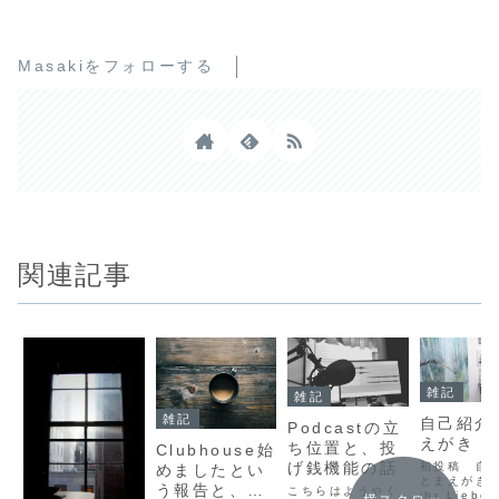
Masakiをフォローする
関連記事
雑記
雑記
雑記
自己紹介
Podcastの立
えがき
ち位置と、投
Clubhouse始
げ銭機能の話
初投稿 自
めましたとい
とまえがきHa
う報告と、
こちらはようやく
ihr Liebe