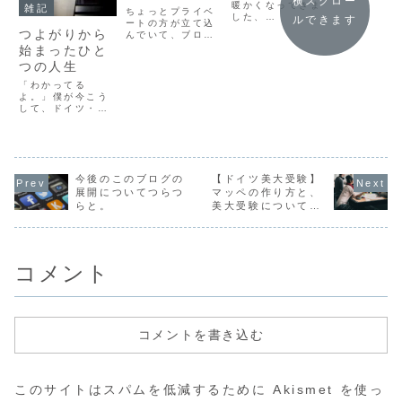
横スクロー
暖かくなってきま
SNSについて
雑記
めましてMas
ちょっとプライベ
した、
ルできます
です。日本
ートの方が立て込
Masaki(@masak
つよがりから
でまず芸術
んでいて、ブログ
ihaginoart)で
を初めて１
の更新もポッドキ
始まったひと
す。今回は少し報
途中アメリ
ャストもSNS全
告と簡単な説明の
つの人生
をちょっと
般、止まったまま
内容です。
んで人生が
ですみませんでし
「わかってる
Podcastの構成を
て、ドイツ
た。Clubhouse
よ。」僕が今こう
変えて頻度を上げ
７年。ドイ
を始めたことをき
して、ドイツ・オ
るっていうこと
大に入って
っかけにSNSを積
ランダにまで来
と、投げ銭システ
画家として活
極的にやってみよ
て、表現する果て
ムをブログに導入
うと思って、色々
のない道を歩いて
しましたという報
と勉強していま
いる理由はたった
告になりま...
す。Clubhouse
ひとつの、”知った
はT...
かぶり”から始まっ
今後のこのブログの
【ドイツ美大受験】
ている。当時20歳
展開についてつらつ
マッペの作り方と、
だった僕は、大学
らと。
美大受験について
でグラフィックデ
【保存版】
ザインを学んでい
たのだがふとした
教授の一言が原
因...
コメント
コメントを書き込む
このサイトはスパムを低減するために Akismet を使っ