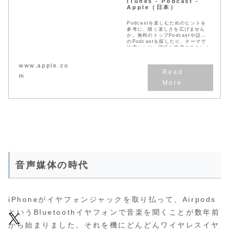
iTunes - Podcast -
Apple（日本）
Podcastを楽しむためのヒントを
参考に、聴く楽しさを広げません
か。無料のトップPodcastや話題
のPodcastを探したり、テーマで
検索したり、購読を管理することも
できます。
www.apple.co
m
音声媒体の時代
iPhoneがイヤフォンジャックを取り払って、Airpods
というBluetoothイヤフォンで音楽を聞くことが数年前
から始まりました。それを機にどんどんワイヤレスイヤ