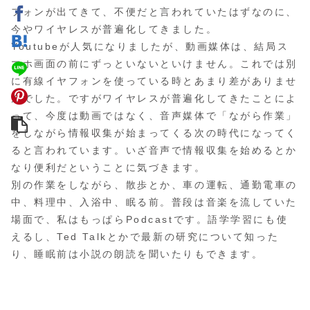
フォンが出てきて、不便だと言われていたはずなのに、
今やワイヤレスが普遍化してきました。
Youtubeが人気になりましたが、動画媒体は、結局ス
マホ画面の前にずっといないといけません。これでは別
に有線イヤフォンを使っている時とあまり差がありませ
んでした。ですがワイヤレスが普遍化してきたことによ
って、今度は動画ではなく、音声媒体で「ながら作業」
をしながら情報収集が始まってくる次の時代になってく
ると言われています。いざ音声で情報収集を始めるとか
なり便利だということに気づきます。
別の作業をしながら、散歩とか、車の運転、通勤電車の
中、料理中、入浴中、眠る前。普段は音楽を流していた
場面で、私はもっぱらPodcastです。語学学習にも使
えるし、Ted Talkとかで最新の研究について知った
り、睡眠前は小説の朗読を聞いたりもできます。