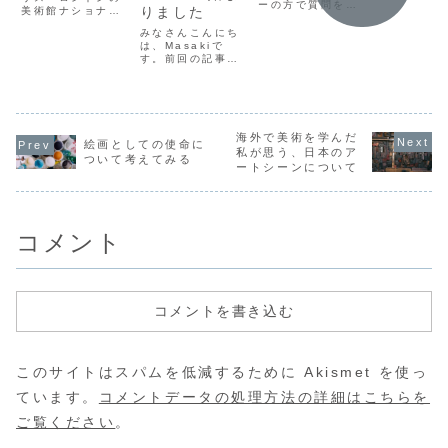
めましてMas
ーの方で質問を募
りました
美術館ナショナル
です。日本
件」について
集しています！留
ギャラリーに展示
でまず芸術
学のことや美術の
みなさんこんにち
考察してみた
中だったゴッホの
を初めて１
こと、ブログで取
は、Masakiで
ひまわりの作品に
途中アメリ
り上げて欲しい内
す。前回の記事で
トマトスープがか
をちょっと
容などリクエスト
いろいろ悩んでい
けられる事件が起
んで人生が
でも質問でもなん
ましたが、決断し
きました。世界中
て、ドイツ
でも受けておりま
てから数日！最低
でニュースになっ
７年。ドイ
すので、ドシドシ
限必要な知識と機
ているし、
大に入って
とお寄せ下さい。
材を集めて、
Twitterなどでは
画家として活
匿名ですので、い
Podcastを始める
海外で美術を学んだ
多くの議論がなさ
絵画としての使命に
くつでも何回でも
ことになりまし
私が思う、日本のア
れています。日本
ついて考えてみる
質問してくださ
た。番組名は
ートシーンについて
だけでないけれ...
い...
『ART TALK -ア
ートトーク-』で
す。ここからその
まま聞けま...
コメント
コメントを書き込む
このサイトはスパムを低減するために Akismet を使っ
ています。
コメントデータの処理方法の詳細はこちらを
ご覧ください
。