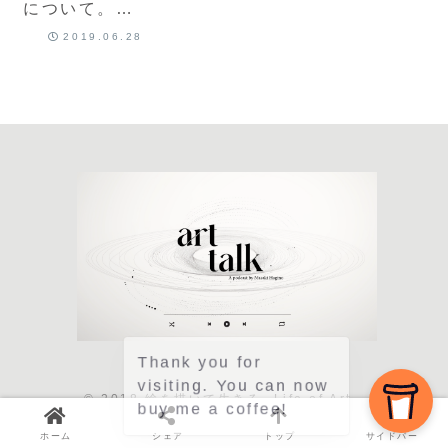
について。そ
して「悩む」
2019.06.28
と「迷う」の
違い。
Thank you for
visiting. You can now
© 2018 絵を描いて生きる -Life of Art-.
buy me a coffee!
ホーム
シェア
トップ
サイドバー