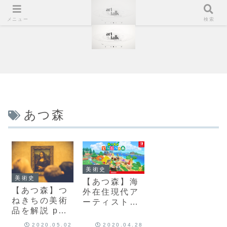
メニュー
検索
あつ森
美術史
美術史
【あつ森】海
【あつ森】つ
外在住現代ア
ねきちの美術
ーティストが
品を解説 part
つねきちの美
2 – レオナル
術品を解説し
2020.05.02
2020.04.28