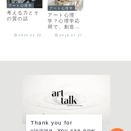
アート心理学
アート心理学
考える力とそ
アート心理
の質の話
学？心理学応
用で、創造力
とモチベーシ
2020.02.26
2019.07.27
ョンを維持す
る方法
Thank you for
visiting. You can now